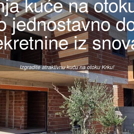
ja kuće na otok
o jednostavno do
kretnine iz snov
Izgradite atraktivnu kuću na otoku Krku!