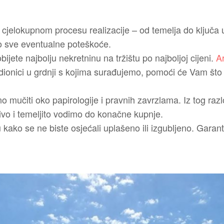
cjelokupnom procesu realizacije – od temelja do ključa 
o sve eventualne poteškoće.
jete najbolju nekretninu na tržištu po najboljoj cijeni.
Ar
 dionici u grdnji s kojima surađujemo, pomoći će Vam što 
 mučiti oko papirologije i pravnih zavrzlama. Iz tog razl
ivo i temeljito vodimo do konačne kupnje.
kako se ne biste osjećali uplašeno ili izgubljeno. Garan