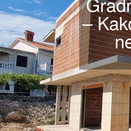
Gradn
– Kak
ne