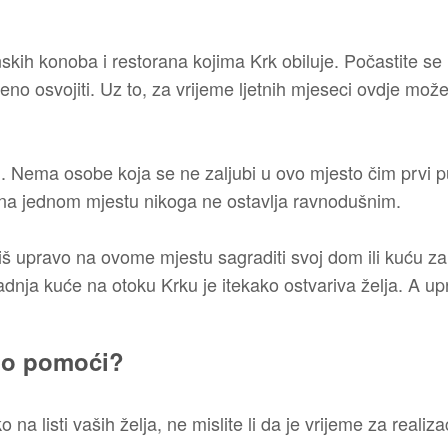
nskih konoba i restorana kojima Krk obiluje. Počastite se
no osvojiti. Uz to, za vrijeme ljetnih mjeseci ovdje mož
 mali. Nema osobe koja se ne zaljubi u ovo mjesto čim prvi p
ve na jednom mjestu nikoga ne ostavlja ravnodušnim.
iš upravo na ovome mjestu sagraditi svoj dom ili kuću za 
gradnja kuće na otoku Krku je itekako ostvariva želja. 
mo pomoći?
a listi vaših želja, ne mislite li da je vrijeme za realizac