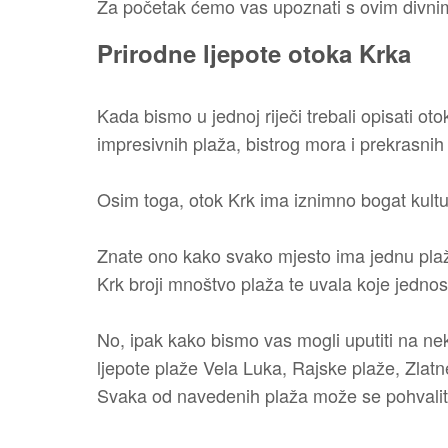
Za početak ćemo vas upoznati s ovim divnim 
Prirodne ljepote otoka Krka
Kada bismo u jednoj riječi trebali opisati otok
impresivnih plaža, bistrog mora i prekrasnih
Osim toga, otok Krk ima iznimno bogat kultu
Znate ono kako svako mjesto ima jednu plaž
Krk broji mnoštvo plaža te uvala koje jedn
No, ipak kako bismo vas mogli uputiti na neka 
ljepote plaže Vela Luka, Rajske plaže, Zlatn
Svaka od navedenih plaža može se pohvalit