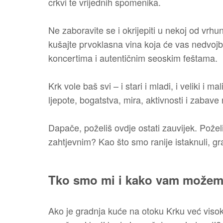
crkvi te vrijednih spomenika.
Ne zaboravite se i okrijepiti u nekoj od vrhu
kušajte prvoklasna vina koja će vas nedvojbe
koncertima i autentičnim seoskim feštama.
Krk vole baš svi – i stari i mladi, i veliki i
ljepote, bogatstva, mira, aktivnosti i zaba
Dapače, poželiš ovdje ostati zauvijek. Požel
zahtjevnim? Kao što smo ranije istaknuli, 
Tko smo mi i kako vam može
Ako je gradnja kuće na otoku Krku već visoko n