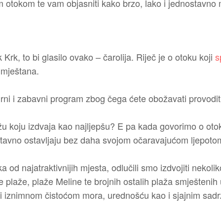
otokom te vam objasniti kako brzo, lako i jednostavno m
 Krk, to bi glasilo ovako – čarolija. Riječ je o otoku koji
sp
 mještana.
rni i zabavni program zbog čega ćete obožavati provoditi
u koju izdvaja kao najljepšu? E pa kada govorimo o ot
ostavno ostavljaju bez daha svojom očaravajućom ljepoto
od najatraktivnijih mjesta, odlučili smo izdvojiti nekoliko
e plaže, plaže Meline te brojnih ostalih plaža smještenih
i iznimnom čistoćom mora, urednošću kao i sjajnim sad