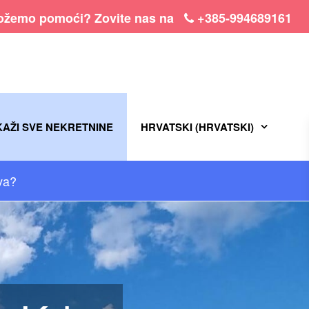
žemo pomoći? Zovite nas na
+385-994689161
KAŽI SVE NEKRETNINE
HRVATSKI
(
HRVATSKI
)
va?