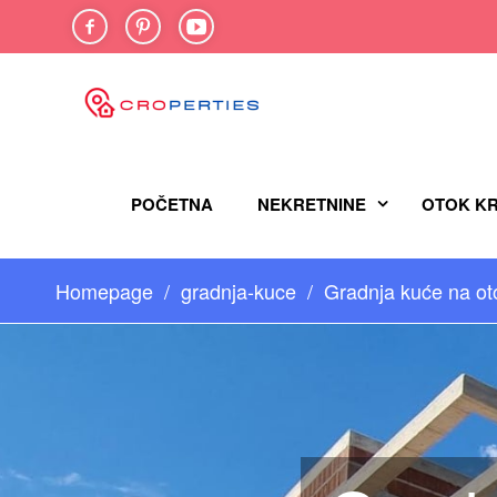
FACEBOOK
PINTEREST
YOU-
TUBE
POČETNA
NEKRETNINE
OTOK K
Homepage
gradnja-kuce
Gradnja kuće na ot