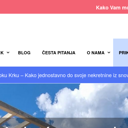
Kako Vam mo
RK
BLOG
ČESTA PITANJA
O NAMA
PRI
oku Krku – Kako jednostavno do svoje nekretnine iz sno