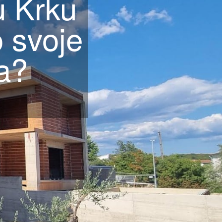
u Krku
 svoje
a?