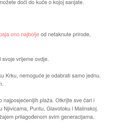
ožete doći do kuće o kojoj sanjate.
aja ono najbolje
od netaknute prirode,
 svoje vrijeme ovdje.
oku Krku, nemoguće je odabrati samo jednu.
m.
 najposjećenijih plaža. Otkrijte sve čari i
 u Njivicama, Puntu, Glavotoku i Malinskoj.
ržajem prilagođenom svim generacijama.