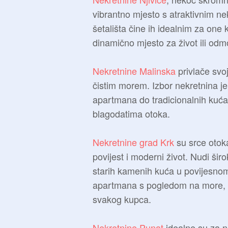
vibrantno mjesto s atraktivnim ne
šetališta čine ih idealnim za one k
dinamično mjesto za život ili odm
Nekretnine Malinska
privlače svo
čistim morem. Izbor nekretnina je
apartmana do tradicionalnih kuća,
blagodatima otoka.
Nekretnine grad Krk
su srce otoka
povijest i moderni život. Nudi šir
starih kamenih kuća u povijesno
apartmana s pogledom na more, 
svakog kupca.
Nekretnine Punat
idealne su za na