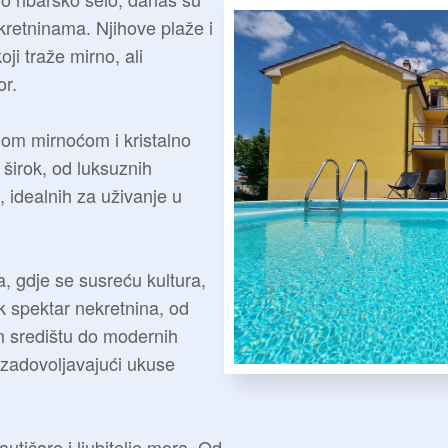
kretninama. Njihove plaže i
oji traže mirno, ali
or.
jom mirnoćom i kristalno
 širok, od luksuznih
 idealnih za uživanje u
, gdje se susreću kultura,
ok spektar nekretnina, od
m središtu do modernih
zadovoljavajući ukuse
utičare i ljubitelje mora. Od