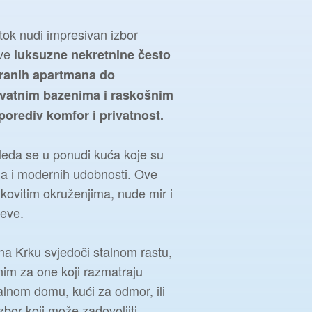
tok nudi impresivan izbor
Ove
luksuzne nekretnine često
ranih apartmana do
ivatnim bazenima i raskošnim
porediv komfor i privatnost.
leda se u ponudi kuća koje su
ila i modernih udobnosti. Ove
ikovitim okruženjima, nude mir i
reve.
na Krku svjedoči stalnom rastu,
nim za one koji razmatraju
stalnom domu, kući za odmor, ili
izbor koji može zadovoljiti