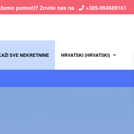
žemo pomoći? Zovite nas na
+385-994689161
KAŽI SVE NEKRETNINE
HRVATSKI
(
HRVATSKI
)