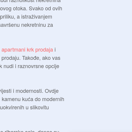
 ovog otoka. Svako od ovih
riliku, a istraživanjem
savršenu nekretninu za
e
apartmani krk prodaja
i
a prodaju. Takođe, ako vas
link nudi i raznovrsne opcije
jesti i modernosti. Ovdje
nih kamenu kuća do modernih
kvirenih u slikovitu
o ribarsko selo, danas su