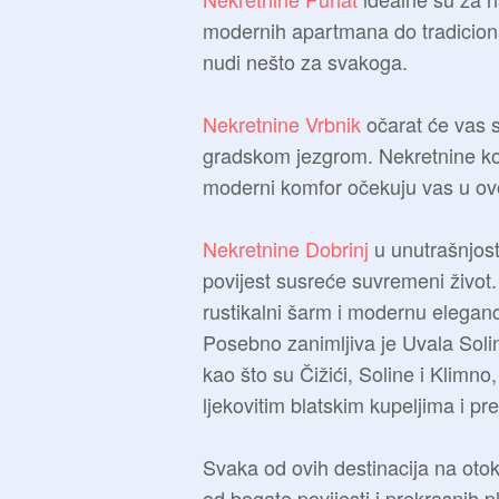
modernih apartmana do tradiciona
nudi nešto za svakoga.
Nekretnine Vrbnik
očarat će vas 
gradskom jezgrom. Nekretnine koje
moderni komfor očekuju vas u ov
Nekretnine Dobrinj
u unutrašnjost
povijest susreće suvremeni život
rustikalni šarm i modernu eleganc
Posebno zanimljiva je Uvala Solin
kao što su Čižići, Soline i Klimno
ljekovitim blatskim kupeljima i p
Svaka od ovih destinacija na oto
od bogate povijesti i prekrasnih p