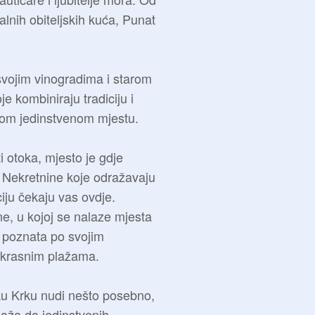
lnih obiteljskih kuća, Punat
svojim vinogradima i starom
 kombiniraju tradiciju i
om jedinstvenom mjestu.
i otoka, mjesto je gdje
. Nekretnine koje odražavaju
iju čekaju vas ovdje.
e, u kojoj se nalaze mjesta
, poznata po svojim
rekrasnim plažama.
ku Krku nudi nešto posebno,
laža do jedinstvenih