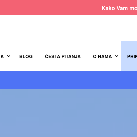
Kako Vam mo
RK
BLOG
ČESTA PITANJA
O NAMA
PRI