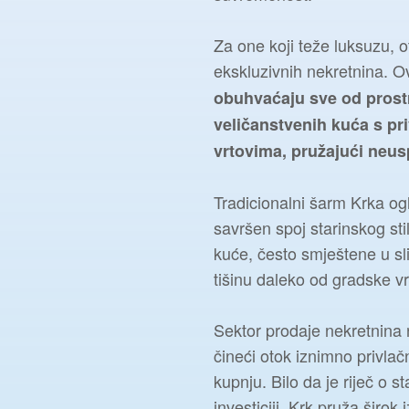
Za one koji teže luksuzu, o
ekskluzivnih nekretnina. 
obuhvaćaju sve od prost
veličanstvenih kuća s pr
vrtovima, pružajući neus
Tradicionalni šarm Krka og
savršen spoj starinskog st
kuće, često smještene u sl
tišinu daleko od gradske v
Sektor prodaje nekretnina 
čineći otok iznimno privlač
kupnju. Bilo da je riječ o 
investiciji, Krk pruža širok 