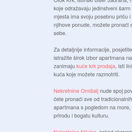
koje odražavaju jedinstveni šarm
mjesta ima svoju posebnu priču i p
njihove ponude, možete pronaći 
sebe.
Za detaljnije informacije, posjetit
istražite širok izbor apartmana n
zanimaju
kuće krk prodaja
, isti 
kuća koje možete razmotriti.
Nekretnine Omišalj
nude spoj povi
ćete pronaći sve od tradicional
apartmana s pogledom na more, uo
prirodu i bogatu kulturu.
Nekretnine Njivice
, nekoć skromn