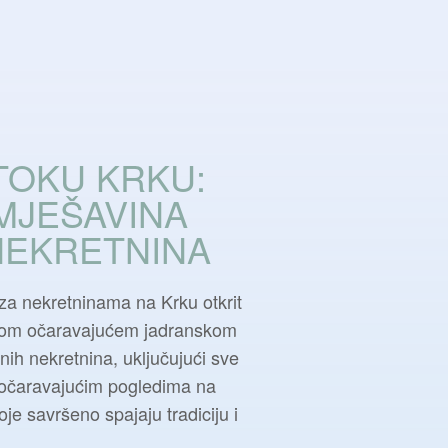
TOKU KRKU:
MJEŠAVINA
NEKRETNINA
i za nekretninama na Krku otkrit
ovom očaravajućem jadranskom
nih nekretnina, uključujući sve
očaravajućim pogledima na
je savršeno spajaju tradiciju i