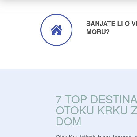
SANJATE LI O 
MORU?
7 TOP DESTINA
OTOKU KRKU Z
DOM
Otok Krk, istinski biser Jadrana, 