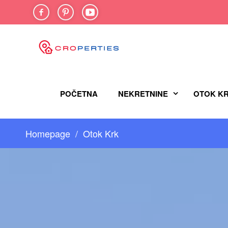
FACEBOOK
PINTEREST
YOU-
TUBE
POČETNA
NEKRETNINE
OTOK K
Homepage
Otok Krk