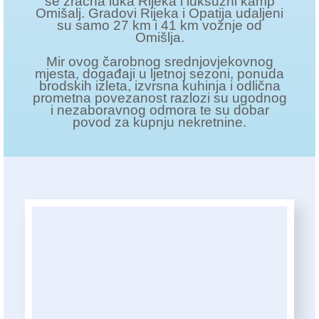
se zračna luka Rijeka i luksuzni kamp
Omišalj. Gradovi Rijeka i Opatija udaljeni
su samo 27 km i 41 km vožnje od
Omišlja.
Mir ovog čarobnog srednjovjekovnog
mjesta, događaji u ljetnoj sezoni, ponuda
brodskih izleta, izvrsna kuhinja i odlična
prometna povezanost razlozi su ugodnog
i nezaboravnog odmora te su dobar
povod za kupnju nekretnine.