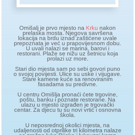
Omišalj je prvo mjesto na
Krku
nakon
prelaska mosta. Njegova savršena
lokacija na brdu iznad zaštićene uvale
prepoznata je već u prapovijesnom dobu.
U uvali nalazi se marina, barovi i
restorani. Plaže se nižu uz šetnicu koja
prolazi uz more.
Stari dio mjesta sam po sebi govori puno
o svojoj povijesti. Ulice su uske i vijugave.
Stare kamene kuće sa renoviranim
fasadama su predivne.
U centru Omišlja pronaći ćete trgovine,
poštu, banku i poznate restorane. Na
ulazu u mjesto izgrađen je trgovački
centar. Za djecu tu su novi vrtić i osnovna
škola.
U neposrednoj okolici mjesta, na
udaljenosti od otprilike tri kilometra nalaze