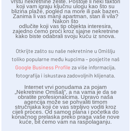
vrstu nekretnine želite. Postoje li neki faktori
koji vam igraju ključnu ulogu kao što su
blizina plaže, pogled na more ili pak bazen.
Zanima li vas manji apartman, stan ili vila?
Nakon što
odlučite koji vas tip objekta interesira,
zajedno ćemo proći kroz sjajne nekretnine
kako biste odabrali svoju kuću iz snova.
Otkrijte zašto su naše nekretnine u Omišlju
toliko popularne među kupcima – posjetite naš
Google Business Profile
za više informacija,
fotografija i iskustava zadovoljnih klijenata.
Internet vrvi ponudama za pojam
„Nekretnine Omišalj“, a na vama je da se
obratite profesionalcima. Upravo naša
agencija može se pohvaliti timom
stručnjaka koji će vas strpljivo voditi kroz
cijeli proces. Od samog plana i početka do
konačnog prelaska preko praga vaše nove
kuće, bit ćemo vam na raspolaganju.