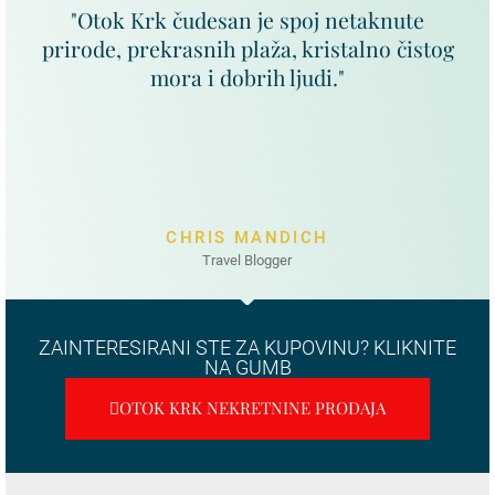
"Otok Krk čudesan je spoj netaknute
prirode, prekrasnih plaža, kristalno čistog
mora i dobrih ljudi."
CHRIS MANDICH
Travel Blogger
ZAINTERESIRANI STE ZA KUPOVINU? KLIKNITE
NA GUMB
OTOK KRK NEKRETNINE PRODAJA