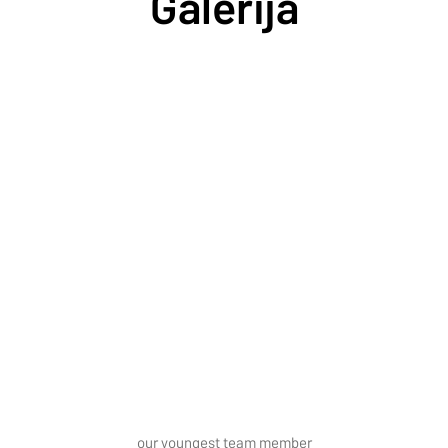
Galerija
our youngest team member