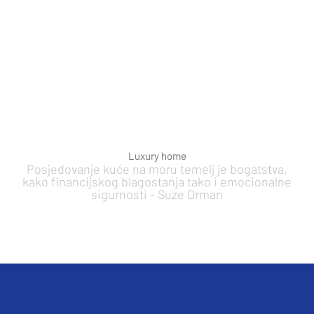
Luxury home
Posjedovanje kuće na moru temelj je bogatstva,
kako financijskog blagostanja tako i emocionalne
sigurnosti - Suze Orman