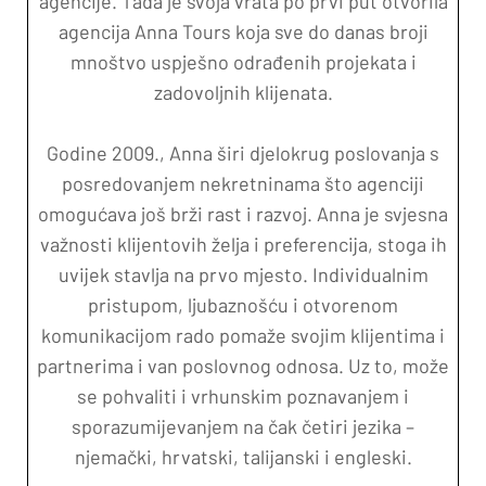
agencije. Tada je svoja vrata po prvi put otvorila
agencija Anna Tours koja sve do danas broji
mnoštvo uspješno odrađenih projekata i
zadovoljnih klijenata.
Godine 2009., Anna širi djelokrug poslovanja s
posredovanjem nekretninama što agenciji
omogućava još brži rast i razvoj. Anna je svjesna
važnosti klijentovih želja i preferencija, stoga ih
uvijek stavlja na prvo mjesto. Individualnim
pristupom, ljubaznošću i otvorenom
komunikacijom rado pomaže svojim klijentima i
partnerima i van poslovnog odnosa. Uz to, može
se pohvaliti i vrhunskim poznavanjem i
sporazumijevanjem na čak četiri jezika –
njemački, hrvatski, talijanski i engleski.