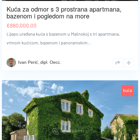
Kuća za odmor s 3 prostrana apartmana,
bazenom i pogledom na more
€
880,000.00
Lijepo uređena kuća s bazenom u Malinskoj s tri apartmana,
vrtnom kućicom, bazenom i panoramskim…
Ivan Perić, dipl. Oecc.
kuća