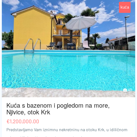
kuća
Omišalj
40
Kuća s bazenom i pogledom na more,
Njivice, otok Krk
€
1,200,000.00
Predstavljamo Vam iznimnu nekretninu na otoku Krk, u idiličnom