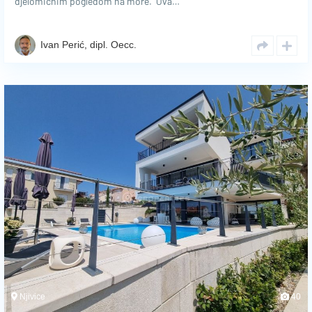
djelomičnim pogledom na more. Ova…
Ivan Perić, dipl. Oecc.
Njivice
40