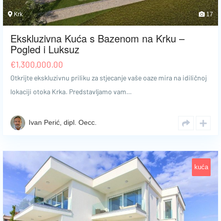
Krk
17
Ekskluzivna Kuća s Bazenom na Krku –
Pogled i Luksuz
€
1,300,000.00
Otkrijte ekskluzivnu priliku za stjecanje vaše oaze mira na idiličnoj
lokaciji otoka Krka. Predstavljamo vam…
Ivan Perić, dipl. Oecc.
kuća