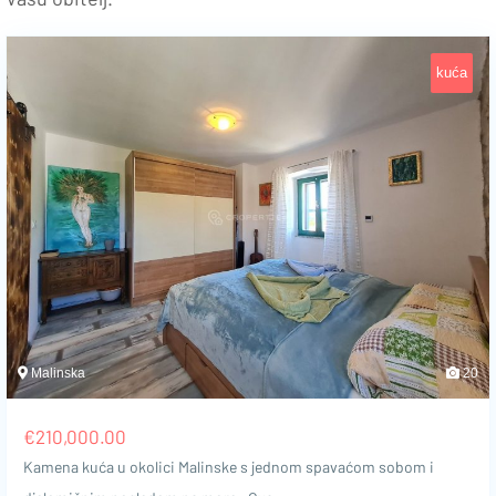
kuća
Malinska
20
€
210,000.00
Kamena kuća u okolici Malinske s jednom spavaćom sobom i