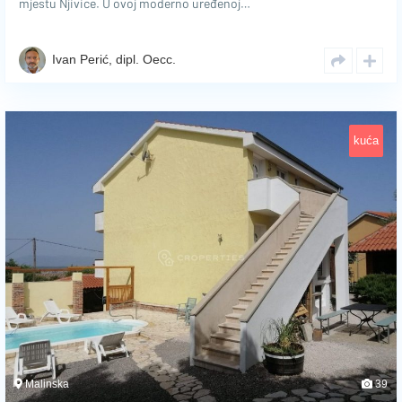
mjestu Njivice. U ovoj moderno uređenoj…
Ivan Perić, dipl. Oecc.
kuća
Malinska
39