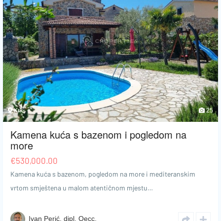
Krk
25
Kamena kuća s bazenom i pogledom na
more
€
530,000.00
Kamena kuća s bazenom, pogledom na more i mediteranskim
vrtom smještena u malom atentičnom mjestu…
Ivan Perić, dipl. Oecc.