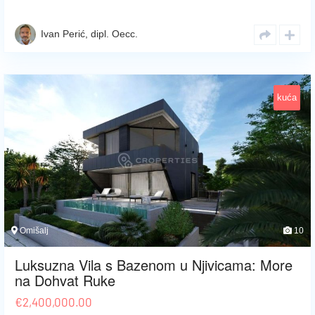
Ivan Perić, dipl. Oecc.
kuća
Omišalj
10
Luksuzna Vila s Bazenom u Njivicama: More
na Dohvat Ruke
€
2,400,000.00