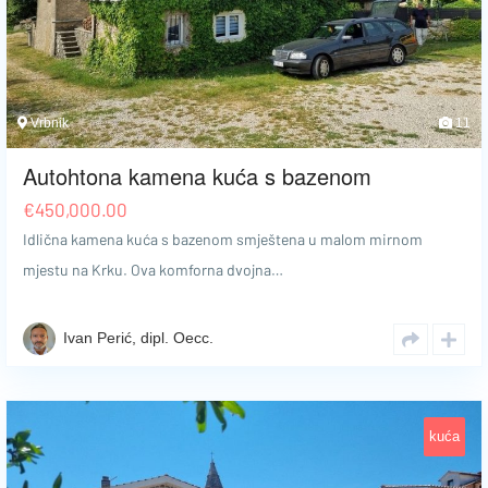
Vrbnik
11
Autohtona kamena kuća s bazenom
€
450,000.00
Idlična kamena kuća s bazenom smještena u malom mirnom
mjestu na Krku. Ova komforna dvojna…
Ivan Perić, dipl. Oecc.
kuća