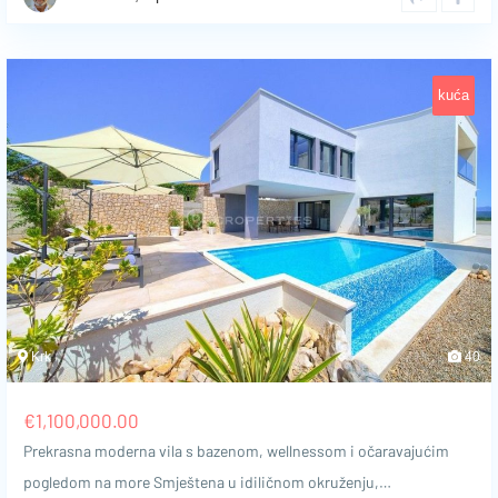
kuća
Krk
40
€
1,100,000.00
Prekrasna moderna vila s bazenom, wellnessom i očaravajućim
pogledom na more Smještena u idiličnom okruženju,…