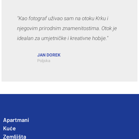
"Kao fotograf uživao sam na otoku Krku i
njegovim prirodnim znamenitostima. Otok je
idealan za umjetničke i kreativne hobije."
JAN DOREK
Poljska
Apartmani
Kuće
Zemljišta