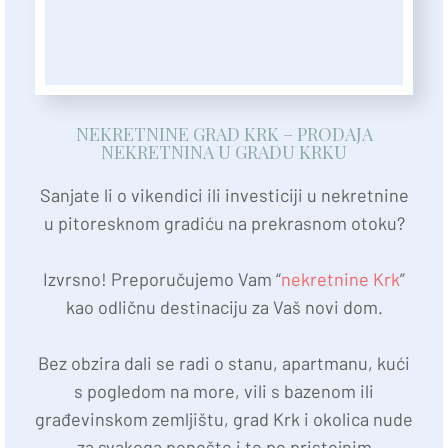
NEKRETNINE GRAD KRK – PRODAJA
NEKRETNINA U GRADU KRKU
Sanjate li o vikendici ili investiciji u nekretnine
u pitoresknom gradiću na prekrasnom otoku?
Izvrsno! Preporučujemo Vam “
nekretnine Krk
”
kao odličnu destinaciju za Vaš novi dom.
Bez obzira dali se radi o stanu, apartmanu, kući
s pogledom na more, vili s bazenom ili
građevinskom zemljištu, grad Krk i okolica nude
za svakoga ponešto i to po pristojnim