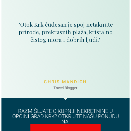
"Otok Krk čudesan je spoj netaknute
prirode, prekrasnih plaža, kristalno
čistog mora i dobrih ljudi."
CHRIS MANDICH
Travel Blogger
RAZMIŠLJATE O KUPNJI NEKRETNINE U
OPĆINI GRAD KRK? OTKRIJTE NAŠU PONUDU
NA: