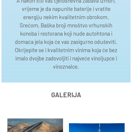
A nakon što vas cjelodnevna zabava izmori,
vrijeme je da napunite baterije i vratite
energiju nekim kvalitetnim obrokom.
Srećom, Baška broji mnoštvo vrhunskih
konoba i restorana koji nude autohtona i
domaća jela koja će vas zasigurno oduševiti.
Okrijepite se i kvalitetnim vinima koja će bez
imalo dvojbe zadovoljiti i najveće vinoljupce i
vinoznalce.
GALERIJA