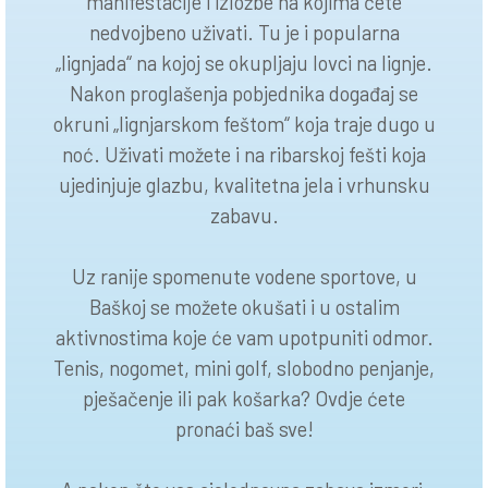
manifestacije i izložbe na kojima ćete
nedvojbeno uživati. Tu je i popularna
„lignjada“ na kojoj se okupljaju lovci na lignje.
Nakon proglašenja pobjednika događaj se
okruni „lignjarskom feštom“ koja traje dugo u
noć. Uživati možete i na ribarskoj fešti koja
ujedinjuje glazbu, kvalitetna jela i vrhunsku
zabavu.
Uz ranije spomenute vodene sportove, u
Baškoj se možete okušati i u ostalim
aktivnostima koje će vam upotpuniti odmor.
Tenis, nogomet, mini golf, slobodno penjanje,
pješačenje ili pak košarka? Ovdje ćete
pronaći baš sve!