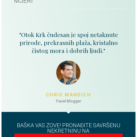
MJERI
"Otok Krk čudesan je spoj netaknute
prirode, prekrasnih plaža, kristalno
čistog mora i dobrih ljudi."
CHRIS MANDICH
Travel Blogger
BAŠKA VAS ZOVE! PRONAĐITE SAVRŠENU
NEKRETNINU NA: