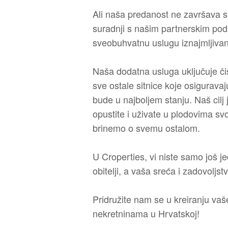
Ali naša predanost ne završava 
suradnji s našim partnerskim p
sveobuhvatnu uslugu iznajmljivanj
Naša dodatna usluga uključuje čiš
sve ostale sitnice koje osigurava
bude u najboljem stanju. Naš cilj
opustite i uživate u plodovima sv
brinemo o svemu ostalom.
U Croperties, vi niste samo još je
obitelji, a vaša sreća i zadovolj
Pridružite nam se u kreiranju vaš
nekretninama u Hrvatskoj!