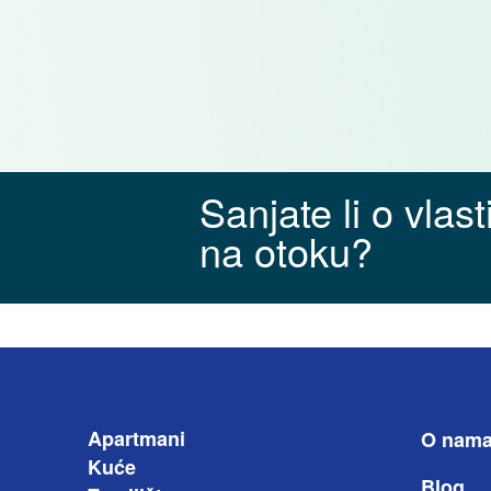
Sanjate li o vlas
na otoku?
Apartmani
O nam
Kuće
Blog