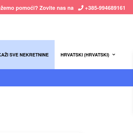
žemo pomoći? Zovite nas na
+385-994689161
KAŽI SVE NEKRETNINE
HRVATSKI
(
HRVATSKI
)