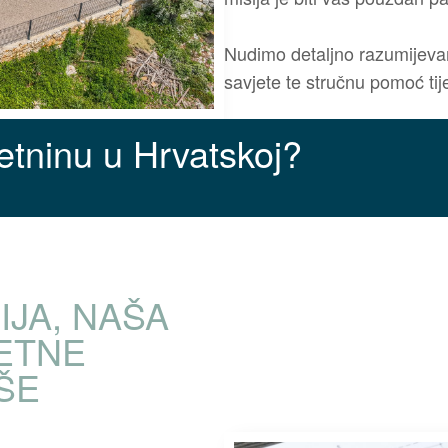
Nudimo detaljno razumijevanj
savjete te stručnu pomoć ti
retninu u Hrvatskoj?
IJA, NAŠA
ETNE
ŠE