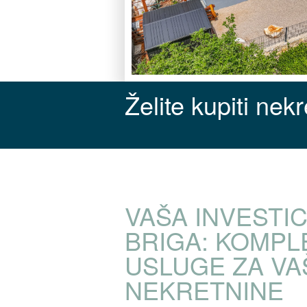
Želite kupiti nek
VAŠA INVESTIC
BRIGA: KOMPL
USLUGE ZA VA
NEKRETNINE