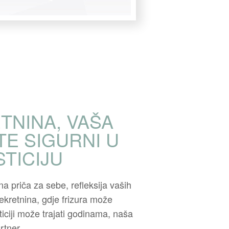
TNINA, VAŠA
TE SIGURNI U
STICIJU
a priča za sebe, refleksija vaših
nekretnina, gdje frizura može
ticiji može trajati godinama, naša
rtner.