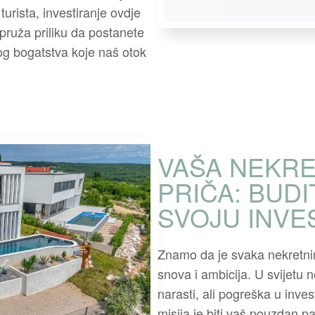
turista, investiranje ovdje
ruža priliku da postanete
nog bogatstva koje naš otok
VAŠA NEKRE
PRIČA: BUDI
SVOJU INVE
Znamo da je svaka nekretnin
snova i ambicija. U svijetu 
narasti, ali pogreška u inves
misija je biti vaš pouzdan pa