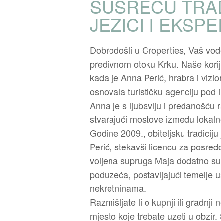
SUSREĆU TRAD
JEZICI I EKSP
Dobrodošli u Croperties, Vaš vod
predivnom otoku Krku. Naše kori
kada je Anna Perić, hrabra i vizi
osnovala turističku agenciju pod
Anna je s ljubavlju i predanošću r
stvarajući mostove između lokalne
Godine 2009., obiteljsku tradiciju
Perić, stekavši licencu za posred
voljena supruga Maja dodatno su o
poduzeća, postavljajući temelje 
nekretninama.
Razmišljate li o kupnji ili gradnji 
mjesto koje trebate uzeti u obzir