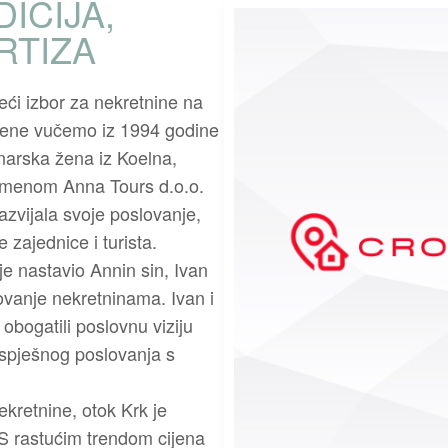
ICIJA,
ERTIZA
eći izbor za nekretnine na
jene vučemo iz 1994 godine
onarska žena iz Koelna,
 imenom Anna Tours d.o.o.
azvijala svoje poslovanje,
 zajednice i turista.
 je nastavio Annin sin, Ivan
ovanje nekretninama. Ivan i
bogatili poslovnu viziju
uspješnog poslovanja s
nekretnine, otok Krk je
. S rastućim trendom cijena