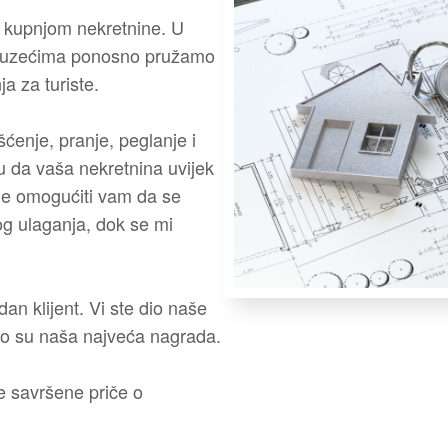
s kupnjom nekretnine. U
oduzećima ponosno pružamo
a za turiste.
ćenje, pranje, peglanje i
ju da vaša nekretnina uvijek
 je omogućiti vam da se
og ulaganja, dok se mi
dan klijent. Vi ste dio naše
stvo su naša najveća nagrada.
e savršene priče o