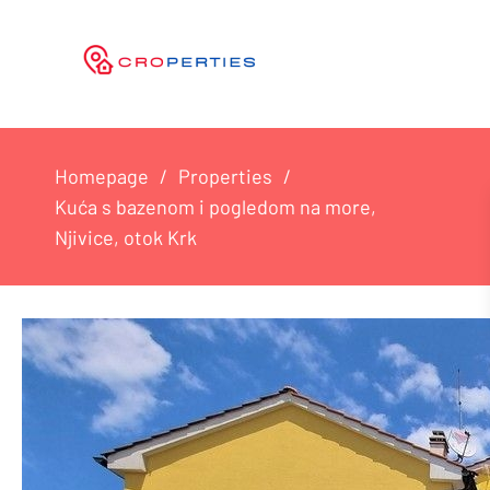
Homepage
Properties
Kuća s bazenom i pogledom na more,
Njivice, otok Krk