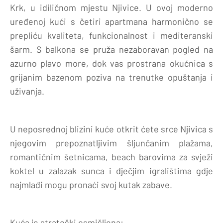
Krk, u idiličnom mjestu Njivice. U ovoj moderno
uređenoj kući s četiri apartmana harmonično se
prepliću kvaliteta, funkcionalnost i mediteranski
šarm. S balkona se pruža nezaboravan pogled na
azurno plavo more, dok vas prostrana okućnica s
grijanim bazenom poziva na trenutke opuštanja i
uživanja.
U neposrednoj blizini kuće otkrit ćete srce Njivica s
njegovim prepoznatljivim šljunčanim plažama,
romantičnim šetnicama, beach barovima za svježi
koktel u zalazak sunca i dječjim igralištima gdje
najmlađi mogu pronaći svoj kutak zabave.
Kuća je strateški osmišljena: