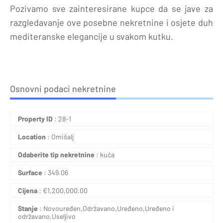
Pozivamo sve zainteresirane kupce da se jave za
razgledavanje ove posebne nekretnine i osjete duh
mediteranske elegancije u svakom kutku.
Osnovni podaci nekretnine
Property ID
: 28-1
Location
: Omišalj
Odaberite tip nekretnine
: kuća
Surface
: 349.06
Cijena
:
€
1,200,000.00
Stanje
: Novouređen,Održavano,Uređeno,Uređeno i
održavano,Useljivo