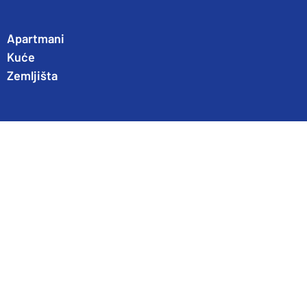
Apartmani
Kuće
Zemljišta
O nama
Blog
Partneri
Kontakt
Opći uvjeti poslovanja