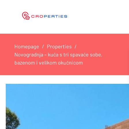
Homepage
Properties
Novogradnja – kuća s tri spavaće sobe,
bazenom i velikom okućnicom