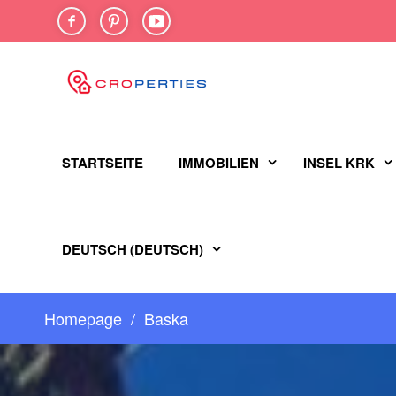
FACEBOOK
PINTEREST
YOU-
TUBE
STARTSEITE
IMMOBILIEN
INSEL KRK
DEUTSCH
(
DEUTSCH
)
Homepage
Baska