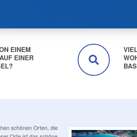
ON EINEM
VIE
AUF EINER
WOH
SEL?
BAS
chen schönen Orten, die
eser Orte ist das schöne