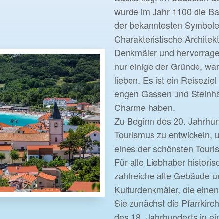
wurde im Jahr 1100 die Ba
der bekanntesten Symbole
Charakteristische Architekt
Denkmäler und hervorrag
nur einige der Gründe, w
lieben. Es ist ein Reisezie
engen Gassen und Steinhä
Charme haben.
Zu Beginn des 20. Jahrhun
Tourismus zu entwickeln, u
eines der schönsten Touris
Für alle Liebhaber histori
zahlreiche alte Gebäude u
Kulturdenkmäler, die eine
Sie zunächst die Pfarrkirc
des 18. Jahrhunderts in ei