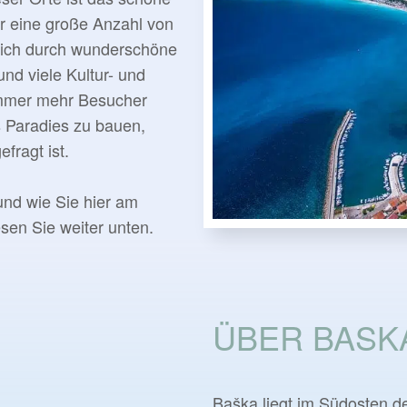
r eine große Anzahl von
sich durch wunderschöne
und viele Kultur- und
Immer mehr Besucher
s Paradies zu bauen,
fragt ist.
nd wie Sie hier am
sen Sie weiter unten.
ÜBER BASK
Baška liegt im Südosten de