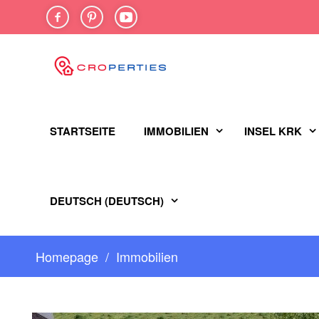
FACEBOOK
PINTEREST
YOU-
TUBE
STARTSEITE
IMMOBILIEN
INSEL KRK
DEUTSCH
(
DEUTSCH
)
Homepage
Immobilien