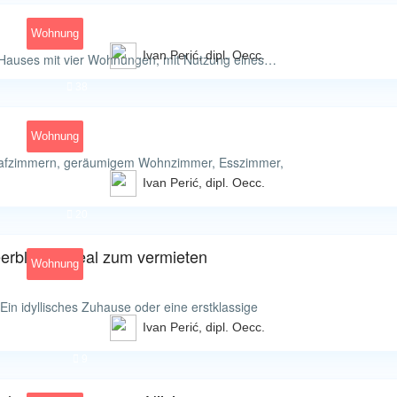
Wohnung
Ivan Perić, dipl. Oecc.
 Hauses mit vier Wohnungen, mit Nutzung eines…
38
Wohnung
chlafzimmern, geräumigem Wohnzimmer, Esszimmer,
Ivan Perić, dipl. Oecc.
20
rblick – ideal zum vermieten
Wohnung
in idyllisches Zuhause oder eine erstklassige
Ivan Perić, dipl. Oecc.
9