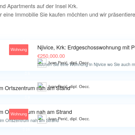
d Apartments auf der Insel Krk.
r eine Immobilie Sie kaufen möchten und wir präsentiere
30
Njivice, Krk: Erdgeschosswohnung mit Poo
Wohnung
€
250,000.00
Ivan Perić, dipl. Oecc.
Suchen Sie eine Wohnung in Njivice wo Sie auch 
9
 im Ortszentrum nah am Stand
Ivan Perić, dipl. Oecc.
9
 im Ortszentrum nah am Strand
Wohnung
Ivan Perić, dipl. Oecc.
 im Ortszentrum nah am Strand
16