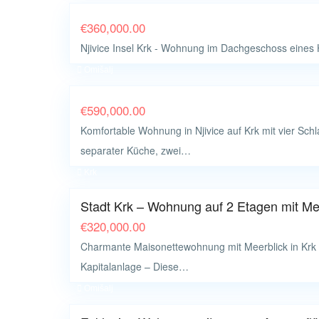
€
360,000.00
Njivice Insel Krk - Wohnung im Dachgeschoss eines
Omišalj
€
590,000.00
Komfortable Wohnung in Njivice auf Krk mit vier S
separater Küche, zwei…
Krk
Stadt Krk – Wohnung auf 2 Etagen mit Mee
€
320,000.00
Charmante Maisonettewohnung mit Meerblick in Krk E
Kapitalanlage – Diese…
Omišalj