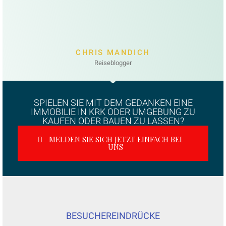
CHRIS MANDICH
Reiseblogger
SPIELEN SIE MIT DEM GEDANKEN EINE
IMMOBILIE IN KRK ODER UMGEBUNG ZU
KAUFEN ODER BAUEN ZU LASSEN?
MELDEN SIE SICH JETZT EINFACH BEI
UNS
BESUCHEREINDRÜCKE