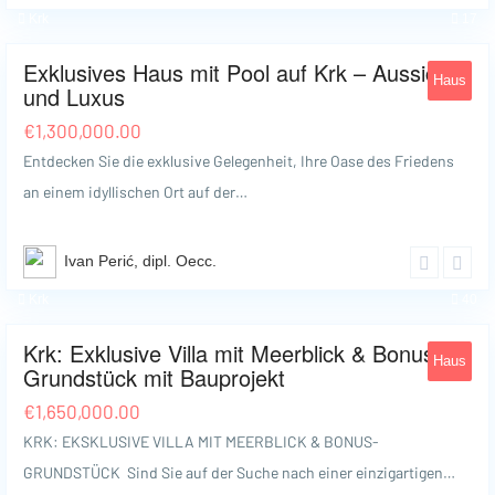
Krk
17
Exklusives Haus mit Pool auf Krk – Aussicht
Haus
und Luxus
€
1,300,000.00
Entdecken Sie die exklusive Gelegenheit, Ihre Oase des Friedens
an einem idyllischen Ort auf der…
Ivan Perić, dipl. Oecc.
Krk
40
Krk: Exklusive Villa mit Meerblick & Bonus-
Haus
Grundstück mit Bauprojekt
€
1,650,000.00
KRK: EKSKLUSIVE VILLA MIT MEERBLICK & BONUS-
GRUNDSTÜCK Sind Sie auf der Suche nach einer einzigartigen…