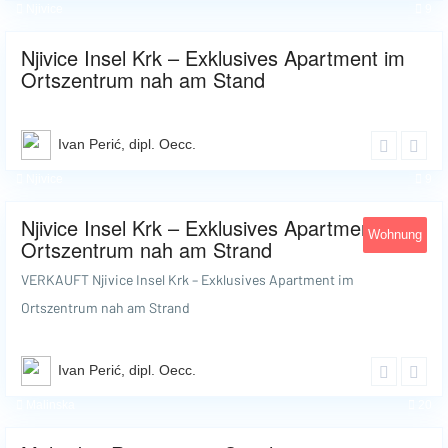
Njivice
9
Njivice Insel Krk – Exklusives Apartment im
Ortszentrum nah am Stand
Ivan Perić, dipl. Oecc.
Njivice
9
Njivice Insel Krk – Exklusives Apartment im
Wohnung
Ortszentrum nah am Strand
VERKAUFT Njivice Insel Krk – Exklusives Apartment im
Ortszentrum nah am Strand
Ivan Perić, dipl. Oecc.
Malinska
20