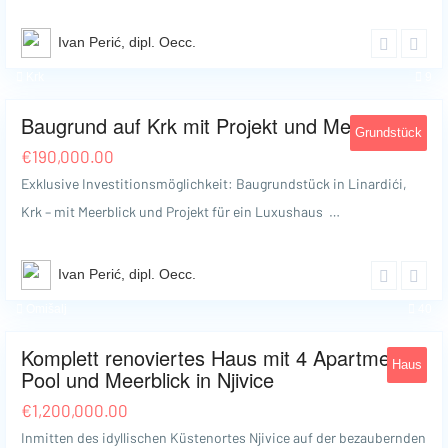
Ivan Perić, dipl. Oecc.
Krk
9
Baugrund auf Krk mit Projekt und Meerblick
Grundstück
€
190,000.00
Exklusive Investitionsmöglichkeit: Baugrundstück in Linardići,
Krk – mit Meerblick und Projekt für ein Luxushaus …
Ivan Perić, dipl. Oecc.
Omišalj
40
Komplett renoviertes Haus mit 4 Apartments,
Haus
Pool und Meerblick in Njivice
€
1,200,000.00
Inmitten des idyllischen Küstenortes Njivice auf der bezaubernden