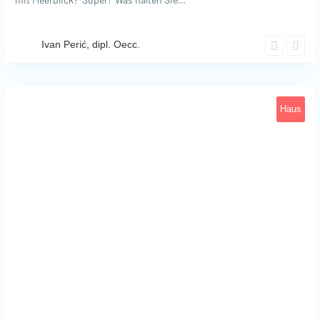
Ivan Perić, dipl. Oecc.
Haus
Krk
16